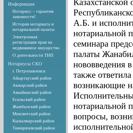
Казахстанской 
Информация
Республиканск
Нотариус – гарантия
законности!
А.Б. и исполни
История нотариата и
нотариальной палаты
нотариальной п
Электронная
семинара предс
регистрация прав на
недвижимое имущество
палаты Жанабил
О деятельности ТНП
нововведения в
Нотариусы СКО
г. Петропавловск
также ответила
Айыртауский район
возникающие на
Акжарский район
Аккайынский район
Исполнительны
Есильский район
нотариальной п
Жамбылский район
Мамлютский район
вопросы, возн
Кызылжарский район
исполнительной
Тимирязевский район