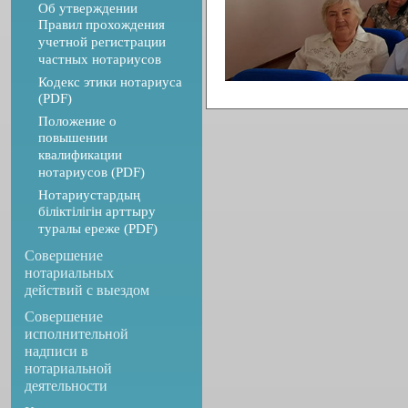
Об утверждении
Правил прохождения
учетной регистрации
частных нотариусов
Кодекс этики нотариуса
(PDF)
Положение о
повышении
квалификации
нотариусов (PDF)
Нотариустардың
біліктілігін арттыру
туралы ереже (PDF)
Совершение
нотариальных
действий с выездом
Совершение
исполнительной
надписи в
нотариальной
деятельности