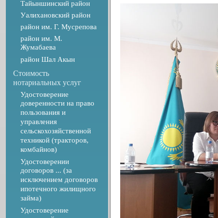
Тайыншинский район
Уалихановский район
район им. Г. Мусрепова
район им. М.
Жумабаева
район Шал Акын
Стоимость
нотариальных услуг
Удостоверение
доверенности на право
пользования и
управления
сельскохозяйственной
техникой (тракторов,
комбайнов)
Удостоверении
договоров ... (за
исключением договоров
ипотечного жилищного
займа)
Удостоверение