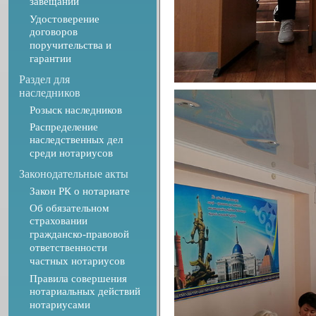
завещаний
Удостоверение
договоров
поручительства и
гарантии
Раздел для
наследников
Розыск наследников
Распределение
наследственных дел
среди нотариусов
Законодательные акты
Закон РК о нотариате
Об обязательном
страховании
гражданско-правовой
ответственности
частных нотариусов
Правила совершения
нотариальных действий
нотариусами